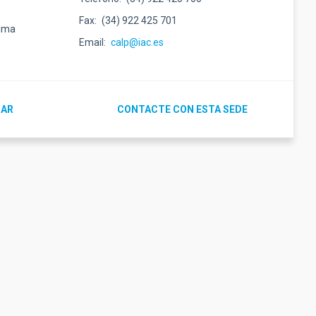
Fax
(34) 922 425 701
alma
Email
calp@iac.es
GAR
CONTACTE CON ESTA SEDE