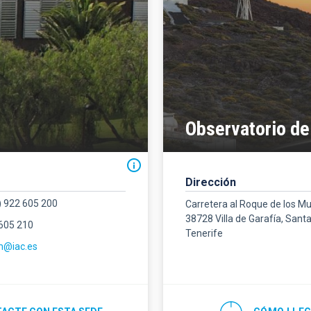
Observatorio de
Dirección
) 922 605 200
Carretera al Roque de los M
38728 Villa de Garafía, Sant
 605 210
Tenerife
m@iac.es