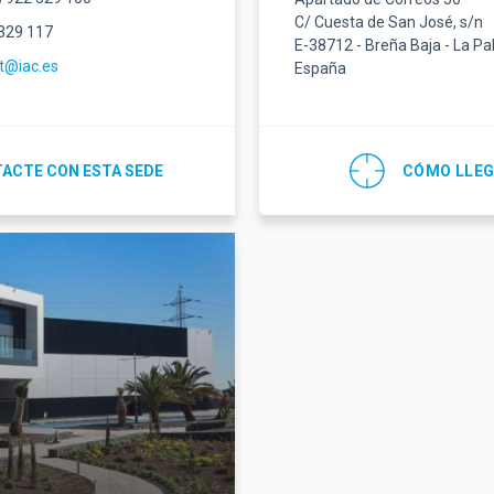
C/ Cuesta de San José, s/n
 329 117
E-38712 - Breña Baja - La P
ot@iac.es
España
ACTE CON ESTA SEDE
CÓMO LLE