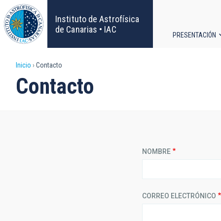
Pasar
al
Instituto de Astrofísica
contenido
de Canarias • IAC
PRESENTACIÓN
principal
Navega
Sobrescribir
Inicio
Contacto
principa
Contacto
enlaces
de
ayuda
NOMBRE
a
la
CORREO ELECTRÓNICO
navegación