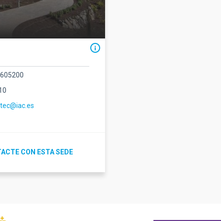
2605200
10
ctec@iac.es
ACTE CON ESTA SEDE