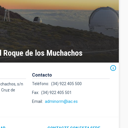
l Roque de los Muchachos
Contacto
Teléfono
(34) 922 405 500
uchachos, s/n
a Cruz de
Fax
(34) 922 405 501
Email
adminorm@iac.es