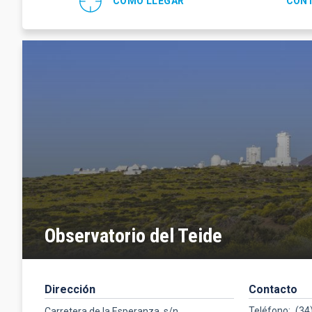
CÓMO LLEGAR
CONT
Observatorio del Teide
Dirección
Contacto
Teléfono
(34
Carretera de la Esperanza, s/n,