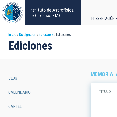
Pasar
al
Instituto de Astrofísica
contenido
de Canarias • IAC
PRESENTACIÓN
principal
Navega
Sobrescribir
Inicio
Divulgación
Ediciones
Ediciones
principa
Ediciones
enlaces
de
ayuda
MEMORIA I
BLOG
a
Main
TÍTULO
CALENDARIO
la
navigation
navegación
CARTEL