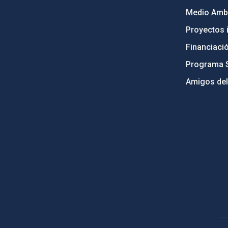
Medio Ambi
Proyectos i
Financiaci
Programa 
Amigos del
PostFooter > Newsletter link