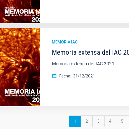
MEMORIA IAC
Memoria extensa del IAC 2
Memoria extensa del IAC 2021.
Fecha
31/12/2021
Página
1
Página
2
Página
3
Página
4
Pág
5
actual