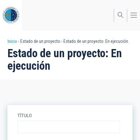
Pasar
al
contenido
principal
Sobrescribir
Inicio
Estado de un proyecto
Estado de un proyecto: En ejecución
Estado de un proyecto: En
enlaces
ejecución
de
ayuda
a
la
navegación
TÍTULO