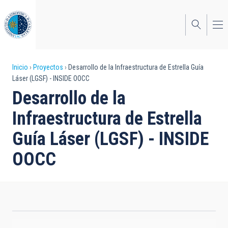
Pasar
al
contenido
principal
Sobrescribir
Inicio
Proyectos
Desarrollo de la Infraestructura de Estrella Guía
Láser (LGSF) - INSIDE OOCC
enlaces
Desarrollo de la
de
Infraestructura de Estrella
ayuda
Guía Láser (LGSF) - INSIDE
a
OOCC
la
navegación