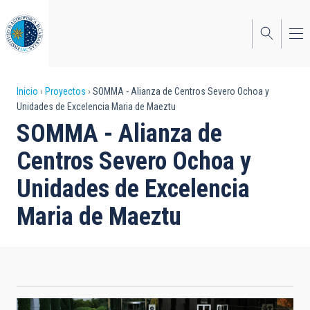
Pasar
al
contenido
principal
Sobrescribir
Inicio
Proyectos
SOMMA - Alianza de Centros Severo Ochoa y
Unidades de Excelencia Maria de Maeztu
enlaces
SOMMA - Alianza de
de
Centros Severo Ochoa y
ayuda
Unidades de Excelencia
a
Maria de Maeztu
la
navegación