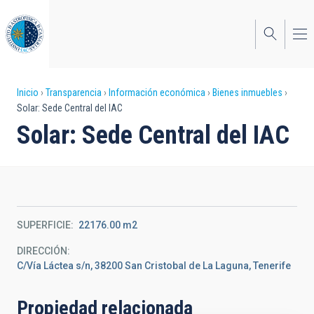
Pasar
al
contenido
principal
Sobrescribir
Inicio
Transparencia
Información económica
Bienes inmuebles
Solar: Sede Central del IAC
enlaces
Solar: Sede Central del IAC
de
ayuda
a
la
SUPERFICIE
22176.00 m2
navegación
DIRECCIÓN
C/Vía Láctea s/n, 38200 San Cristobal de La Laguna, Tenerife
Propiedad relacionada