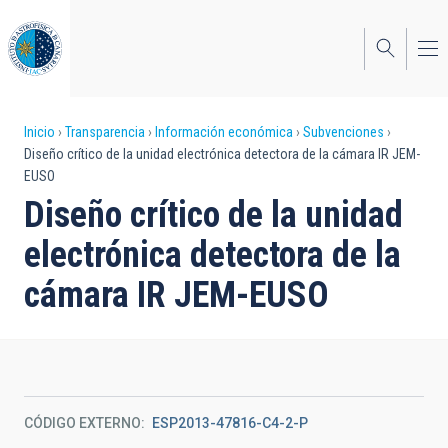
Pasar
al
contenido
principal
Sobrescribir
Inicio
Transparencia
Información económica
Subvenciones
Diseño crítico de la unidad electrónica detectora de la cámara IR JEM-
enlaces
EUSO
de
Diseño crítico de la unidad
ayuda
electrónica detectora de la
a
cámara IR JEM-EUSO
la
navegación
CÓDIGO EXTERNO
ESP2013-47816-C4-2-P