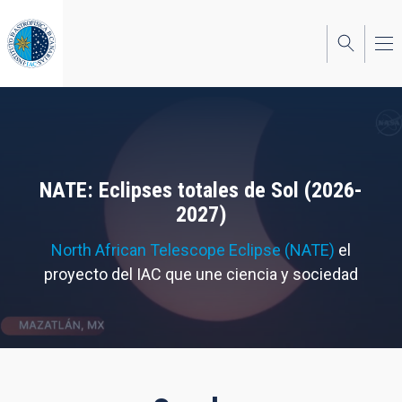
Pasar
al
contenido
principal
NATE: Eclipses totales de Sol (2026-
2027)
North African Telescope Eclipse (NATE)
el
proyecto del IAC que une ciencia y sociedad