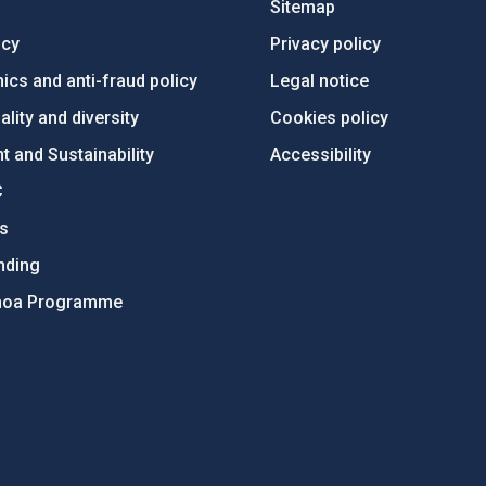
Sitemap
ncy
Privacy policy
ics and anti-fraud policy
Legal notice
lity and diversity
Cookies policy
 and Sustainability
Accessibility
C
ts
nding
hoa Programme
s