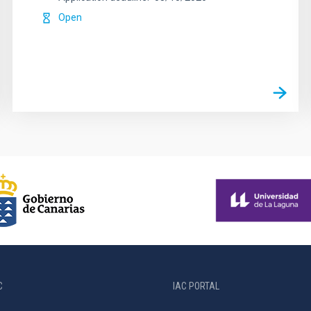
Open
C
IAC PORTAL