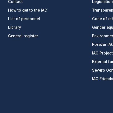
Contact
Legislation
How to get to the IAC
Transpare
List of personnel
Code of eth
Library
Gender equa
General register
Environment
Forever IA
IAC Projec
External fu
Severo Oc
IAC Friend
PostFooter > Newsletter link