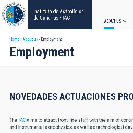
Skip
to
Instituto de Astrofísica
main
de Canarias • IAC
ABOUT US
content
Main
Breadcrumb
Home
About us
Employment
navigat
Employment
NOVEDADES ACTUACIONES PRO
The
IAC
aims to attract front-line staff with the aim of cont
and instrumental astrophysics, as well as technological de