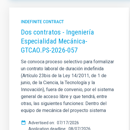
CONTRACTUAL MODALITY
- Any -
INDEFINITE CONTRACT
Dos contratos - Ingeniería
JOB DURATION
Especialidad Mecánica-
GTCAO.PS-2026-057
Se convoca proceso selectivo para formalizar
PROFESSIONAL CATEGORY
un contrato laboral de duración indefinida
(Artículo 23bis de la Ley 14/2011, de 1 de
- Any -
junio, de la Ciencia, la Tecnología y la
Innovación), fuera de convenio, por el sistema
ADVERTISED ON (MIN)
ADVERTI
general de acceso libre y que tendrá, entre
otras, las siguientes funciones: Dentro del
equipo de mecánica del proyecto sistema
Advertised on
07/17/2026
Application deadline
08/07/2026