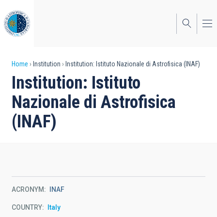
Skip
to
main
content
Breadcrumb
Home
Institution
Institution: Istituto Nazionale di Astrofisica (INAF)
Institution: Istituto
Nazionale di Astrofisica
(INAF)
ACRONYM
INAF
COUNTRY
Italy