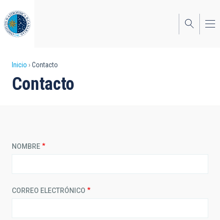
Pasar
al
contenido
principal
Sobrescribir
Inicio
Contacto
Contacto
enlaces
de
ayuda
a
NOMBRE
la
navegación
CORREO ELECTRÓNICO