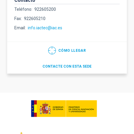
Contacto
Teléfono
922605200
Fax
922605210
Email
info.iactec@iac.es
CÓMO LLEGAR
CONTACTE CON ESTA SEDE