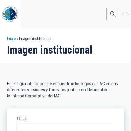
Pasar
al
contenido
principal
Sobrescribir
Inicio
Imagen institucional
Imagen institucional
enlaces
de
ayuda
a
En el siguiente listado se encuentran los logos del IAC en sus
la
diferentes versiones y formatos junto con el Manual de
Identidad Corporativa del IAC.
navegación
TITLE