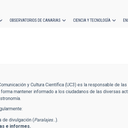
OBSERVATORIOS DE CANARIAS
CIENCIA Y TECNOLOGÍA
EN
ción
l
omunicación y Cultura Científica (UC3) es la responsable de las e
forma mantener informado a los ciudadanos de las diversas acti
Astronomía.
egularmente:
s
de divulgación (
Paralajes
…).
s e informes.