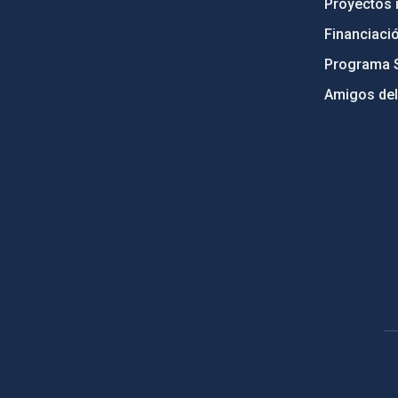
Proyectos i
Financiaci
Programa 
Amigos del
PostFooter > Newsletter link