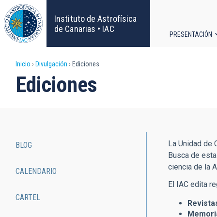
Pasar
al
Instituto de Astrofísica
contenido
de Canarias • IAC
PRESENTACIÓN
principal
Navega
Sobrescribir
Inicio
Divulgación
Ediciones
principa
Ediciones
enlaces
de
ayuda
La Unidad de C
BLOG
a
Main
Busca de esta 
ciencia de la 
CALENDARIO
la
navigation
El IAC edita r
navegación
CARTEL
Revista
Memoria