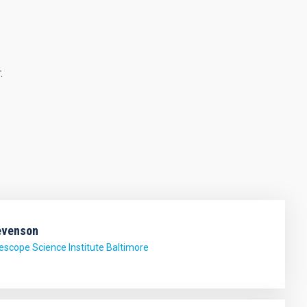
.
evenson
escope Science Institute Baltimore