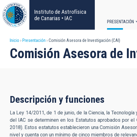
Pasar
al
Instituto de Astrofísica
contenido
de Canarias • IAC
PRESENTACIÓN
principal
Navega
Sobrescribir
Inicio
Presentación
Comisión Asesora de Investigación (CAI)
principa
Comisión Asesora de In
enlaces
de
ayuda
a
Descripción y funciones
la
La Ley 14/2011, de 1 de junio, de la Ciencia, la Tecnología
del IAC se determinen en los Estatutos aprobados por el 
navegación
2018). Estos estatutos establecieron una Comisión Asesor
nivel y cuenta con un mínimo de cinco miembros de relevanci