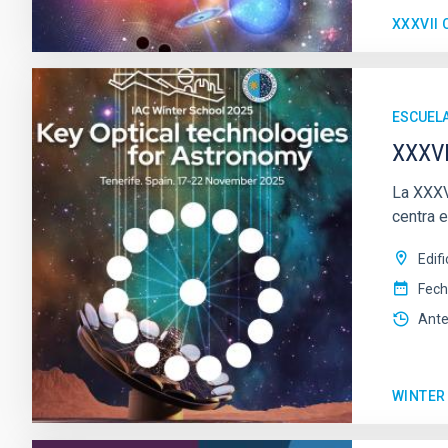
XXXVII
ESCUEL
XXXVI
La XXXVI
centra e
Edif
Fec
Ante
WINTER