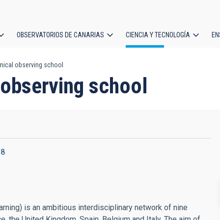
OBSERVATORIOS DE CANARIAS
CIENCIA Y TECNOLOGÍA
EN
ción
ical observing school
l
observing school
18
ing) is an ambitious interdisciplinary network of nine
e, the United Kingdom, Spain, Belgium and Italy. The aim of