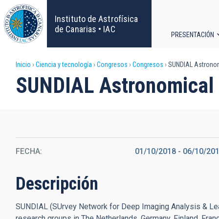
Pasar
al
Instituto de Astrofísica
contenido
de Canarias • IAC
PRESENTACIÓN
principal
Navega
Sobrescribir
Inicio
Ciencia y tecnología
Congresos
Congresos
SUNDIAL Astronom
principa
SUNDIAL Astronomical 
enlaces
de
ayuda
FECHA
01/10/2018
-
06/10/20
a
la
Descripción
navegación
SUNDIAL (SUrvey Network for Deep Imaging Analysis & Learn
research groups in The Netherlands, Germany, Finland, Franc