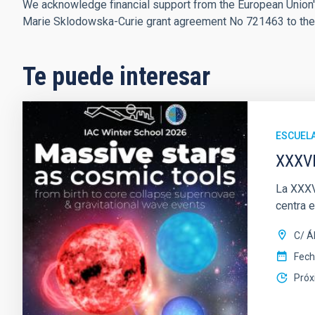
We acknowledge financial support from the European Union
Marie Sklodowska-Curie grant agreement No 721463 to th
Te puede interesar
ESCUEL
XXXVI
La XXXVI
centra 
C/ Á
Fec
Próx