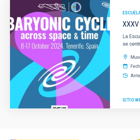
ESCUEL
XXXV 
La Escue
se centr
Muse
Fec
Ante
SITIO W