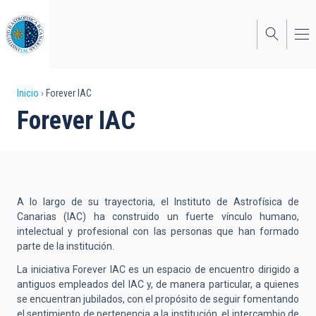
Pasar
al
contenido
principal
Sobrescribir
Inicio
Forever IAC
Forever IAC
enlaces
de
ayuda
a
A lo largo de su trayectoria, el Instituto de Astrofísica de
la
Canarias (IAC) ha construido un fuerte vínculo humano,
intelectual y profesional con las personas que han formado
navegación
parte de la institución.
La iniciativa Forever IAC es un espacio de encuentro dirigido a
antiguos empleados del IAC y, de manera particular, a quienes
se encuentran jubilados, con el propósito de seguir fomentando
el sentimiento de pertenencia a la institución, el intercambio de