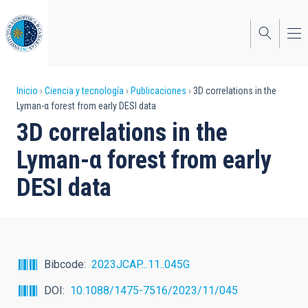
Pasar
al
contenido
principal
Sobrescribir
Inicio
Ciencia y tecnología
Publicaciones
3D correlations in the
Lyman-α forest from early DESI data
enlaces
3D correlations in the
de
Lyman-α forest from early
ayuda
DESI data
a
la
navegación
Bibcode
2023JCAP...11..045G
DOI
10.1088/1475-7516/2023/11/045