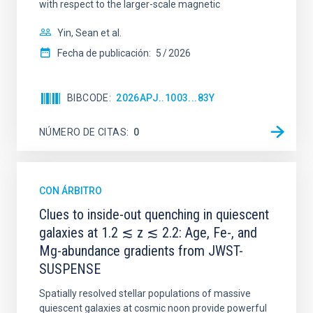
with respect to the larger-scale magnetic
Yin, Sean et al.
Fecha de publicación:
5
2026
BIBCODE
2026APJ..1003...83Y
NÚMERO DE CITAS
0
CON ÁRBITRO
Clues to inside-out quenching in quiescent
galaxies at 1.2 ≲ z ≲ 2.2: Age, Fe-, and
Mg-abundance gradients from JWST-
SUSPENSE
Spatially resolved stellar populations of massive
quiescent galaxies at cosmic noon provide powerful