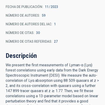
FECHA DE PUBLICACIÓN:
11
2023
NÚMERO DE AUTORES
59
NÚMERO DE AUTORES DEL IAC
1
NÚMERO DE CITAS
30
NÚMERO DE CITAS REFERIDAS
27
Descripción
We present the first measurements of Lyman-α (Lyα)
forest correlations using early data from the Dark Energy
Spectroscopic Instrument (DESI). We measure the auto-
correlation of Lyα absorption using 88 509 quasars at z >
2, and its cross-correlation with quasars using a further
147 899 tracer quasars at z ≳ 1.77. Then, we fit these
correlations using a 13-parameter model based on linear
perturbation theory and find that it provides a good