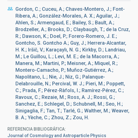
Gordon, C.; Cuceu, A.; Chaves-Montero, J.; Font-
Ribera, A.; González-Morales, A. X.; Aguilar, J.;
Ahlen, S.; Armengaud, E.; Bailey, S.; Bault, A.;
Brodzeller, A.; Brooks, D.; Claybaugh, T.; de la Cruz,
R.; Dawson, K.; Doel, P.; Forero-Romero, J. E.;
Gontcho, S. Gontcho A.; Guy, J.; Herrera-Alcantar,
H. K.; Iršič, V.; Karaçaylı, N. G.; Kirkby, D.; Landriau,
M.; Le Guillou, L.; Levi, M. E.; de la Macorra, A.;
Manera, M.; Martini, P.; Meisner, A.; Miquel, R.;
Montero-Camacho, P.; Muñoz-Gutiérrez, A.;
Napolitano, L.; Nie, J.; Niz, G.; Palanque-
Delabrouille, N.; Percival, W. J.; Pieri, M.; Poppett,
C.; Prada, F.; Pérez-Ràfols, I.; Ramírez-Pérez, C.;
Ravoux, C.; Rezaie, M.; Ross, A. J.; Rossi, G.;
Sanchez, E.; Schlegel, D.; Schubnell, M.; Seo, H.;
Sinigaglia, F.; Tan, T.; Tarlé, G.; Walther, M.; Weaver,
B. A.; Yèche, C.; Zhou, Z.; Zou, H.
REFERENCIA BIBLIOGRÁFICA
Journal of Cosmology and Astroparticle Physics