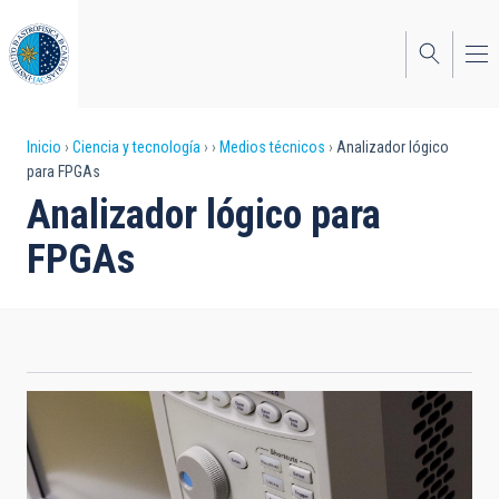
Pasar
al
contenido
principal
Sobrescribir
Inicio
Ciencia y tecnología
Medios técnicos
Analizador lógico
para FPGAs
enlaces
Analizador lógico para
de
FPGAs
ayuda
a
la
navegación