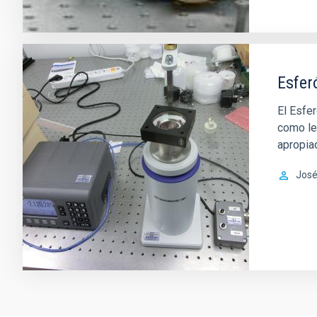
Esfe
El Esfe
como len
apropiad
José