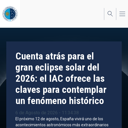
Pasar
al
contenido
principal
Cuenta atrás para el
gran eclipse solar del
2026: el IAC ofrece las
claves para contemplar
un fenómeno histórico
6 de Agosto de 2026 - 11:34:38
El próximo 12 de agosto, España vivirá uno de los
acontecimientos astronómicos más extraordinarios