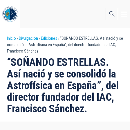
Pasar
al
contenido
principal
Sobrescribir
Inicio
Divulgación
Ediciones
“SOÑANDO ESTRELLAS. Así nació y se
consolidó la Astrofísica en España”, del director fundador del IAC,
enlaces
Francisco Sánchez.
de
“SOÑANDO ESTRELLAS.
ayuda
Así nació y se consolidó la
a
Astrofísica en España”, del
la
director fundador del IAC,
navegación
Francisco Sánchez.