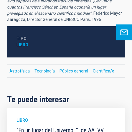
sido capaces de superar obstáculos inmensos. ¡Con unos
cuantos Francisco Sánchez, España ocuparía un lugar
privilegiado en el escenario científico mundial!”
.
Federico Mayor
Zaragoza, Director General de UNESCO París, 1996
TIPO
LIBRO
Astrofísica
Tecnología
Público general
Científica/o
Te puede interesar
LIBRO
"En un lugar del Universo…”, de AA. VV.