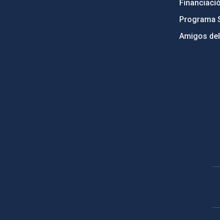
Financiaci
Programa 
Amigos del
PostFooter > Newsletter link