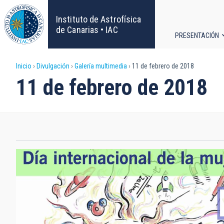
Pasar
al
Instituto de Astrofísica
contenido
de Canarias • IAC
PRESENTACIÓN
principal
Navega
Sobrescribir
Inicio
Divulgación
Galería multimedia
11 de febrero de 2018
principa
11 de febrero de 2018
enlaces
de
ayuda
a
la
navegación