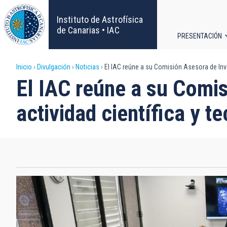
Pasar
al
Instituto de Astrofísica
contenido
de Canarias • IAC
PRESENTACIÓN
principal
Navega
Sobrescribir
Inicio
Divulgación
Noticias
El IAC reúne a su Comisión Asesora de Inves
principa
El IAC reúne a su Comis
enlaces
actividad científica y t
de
ayuda
a
la
navegación