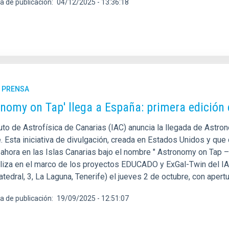
a de publicación
04/12/2025 - 13:36:18
E PRENSA
onomy on Tap' llega a España: primera edición
tuto de Astrofísica de Canarias (IAC) anuncia la llegada de Astr
e. Esta iniciativa de divulgación, creada en Estados Unidos y q
 ahora en las Islas Canarias bajo el nombre " Astronomy on Tap –
aliza en el marco de los proyectos EDUCADO y ExGal-Twin del IAC.
atedral, 3, La Laguna, Tenerife) el jueves 2 de octubre, con apert
a de publicación
19/09/2025 - 12:51:07