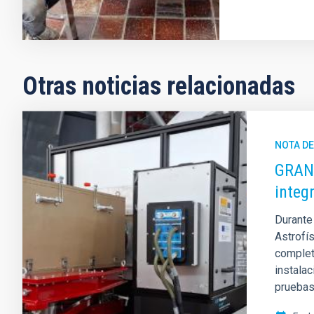
Otras noticias relacionadas
NOTA D
GRANC
integ
Durante
Astrofís
complet
instalac
pruebas