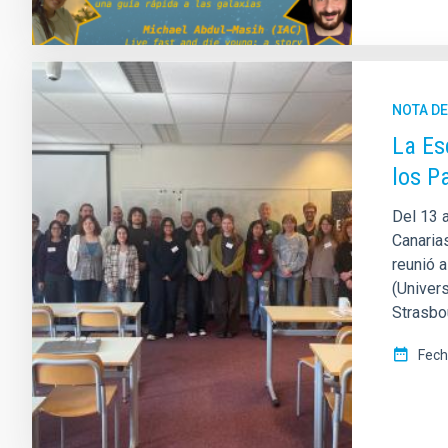
NOTA D
La Es
los P
Del 13 a
Canaria
reunió a
(Univer
Strasbou
Fech