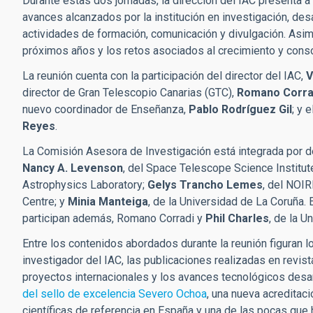
Durante estas dos jornadas, la dirección del IAC presenta 
avances alcanzados por la institución en investigación, desa
actividades de formación, comunicación y divulgación. Asim
próximos años y los retos asociados al crecimiento y consol
La reunión cuenta con la participación del director del IAC,
V
director de Gran Telescopio Canarias (GTC),
Romano Corra
nuevo coordinador de Enseñanza,
Pablo Rodríguez Gil
; y 
Reyes
.
La Comisión Asesora de Investigación está integrada por de
Nancy A. Levenson
, del Space Telescope Science Institut
Astrophysics Laboratory;
Gelys Trancho Lemes
, del NOI
Centre; y
Minia Manteiga
, de la Universidad de La Coruña.
participan además, Romano Corradi y
Phil Charles
, de la U
Entre los contenidos abordados durante la reunión figuran l
investigador del IAC, las publicaciones realizadas en revist
proyectos internacionales y los avances tecnológicos desar
del sello de excelencia Severo Ochoa
, una nueva acreditaci
científicas de referencia en España y una de las pocas que