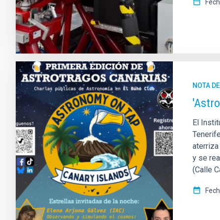
Fech
NOTA D
'Astr
El Insti
Tenerif
aterriza
y se re
(Calle C
Fech