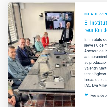
NOTA DE PRE
El Instit
reunión d
El Instituto 
jueves 8 de m
Asesora de In
asesoramiento
su producción 
Valentín Martí
tecnológicos 
líneas de actu
IAC, Eva Vill
Fecha de p