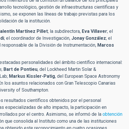
a los miembros de la comisión un balance de los principales
rrollo tecnológico, gestión de infraestructuras científicas y
ismo, se exponen las líneas de trabajo previstas para los
idación de la institución.
alentín Martínez Pillet
; la subdirectora,
Eva Villaver
; el
di
; el coordinador de Investigación,
Jonay González
; el
el responsable de la División de Instrumentación,
Marcos
stacadas personalidades del ámbito científico internacional:
e;
Bart de Pontieu
, del Lockheed Martin Solar &
RLab;
Markus Kissler-Patig
, del European Space Astronomy
 En los asuntos relacionados con Gran Telescopio Canarias
niversity of Southampton.
os resultados científicos obtenidos por el personal
as especializadas de alto impacto, la participación en
rollados por el centro. Asimismo, se informó de la
obtención
ón que consolida al Instituto como una de las instituciones
 ha obtenido este reconocimiento en cuatro ocasiones.