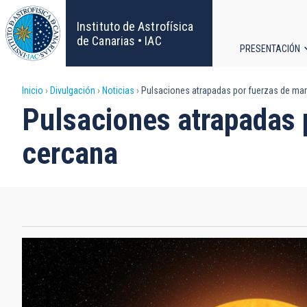
Pasar
al
Instituto de Astrofísica
contenido
de Canarias • IAC
PRESENTACIÓN
principal
Navega
Sobrescribir
Inicio
Divulgación
Noticias
Pulsaciones atrapadas por fuerzas de mare
principa
Pulsaciones atrapadas p
enlaces
cercana
de
ayuda
a
la
navegación