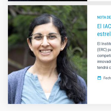
NOTA D
El IA
estrel
El Inst
(ERC) p
competi
innovad
tendrá c
Fech