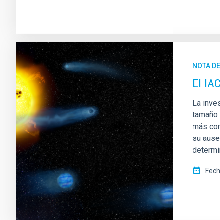
NOTA D
El IA
La inves
tamaño c
más com
su ause
determi
Fech