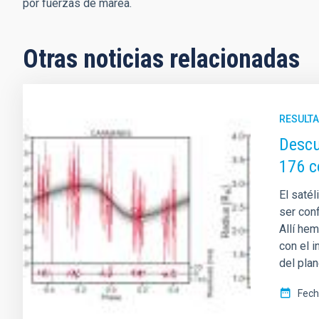
por fuerzas de marea.
Otras noticias relacionadas
RESULTA
Descu
176 
El saté
ser con
Allí he
con el 
del pla
Fech