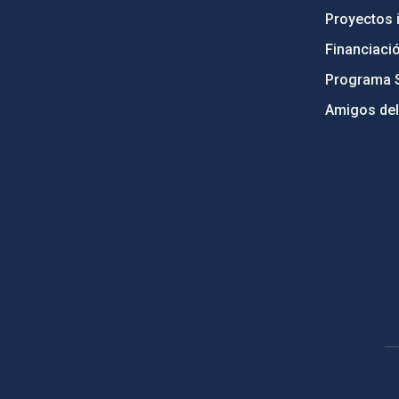
Proyectos i
Financiaci
Programa 
Amigos del
PostFooter > Newsletter link