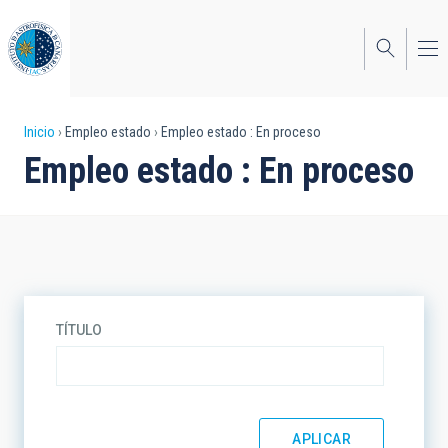
Pasar
al
contenido
principal
Sobrescribir
Inicio
Empleo estado
Empleo estado : En proceso
Empleo estado : En proceso
enlaces
de
ayuda
a
la
TÍTULO
navegación