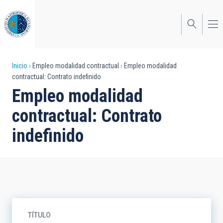
Pasar
al
contenido
principal
Sobrescribir
Inicio
Empleo modalidad contractual
Empleo modalidad
contractual: Contrato indefinido
enlaces
Empleo modalidad
de
contractual: Contrato
ayuda
indefinido
a
la
navegación
TÍTULO