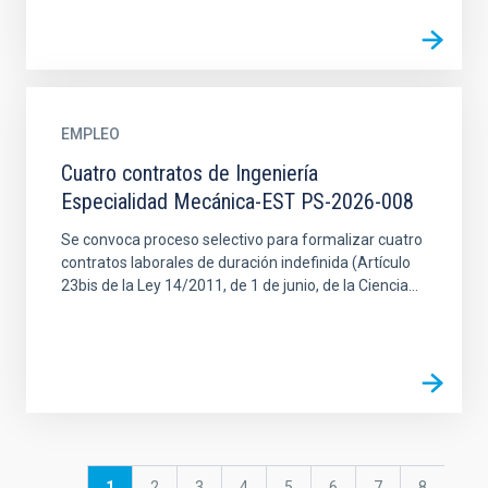
EMPLEO
Cuatro contratos de Ingeniería
Especialidad Mecánica-EST PS-2026-008
Se convoca proceso selectivo para formalizar cuatro
contratos laborales de duración indefinida (Artículo
23bis de la Ley 14/2011, de 1 de junio, de la Ciencia...
Paginación
Página
1
Página
2
Página
3
Página
4
Página
5
Página
6
Página
7
Página
8