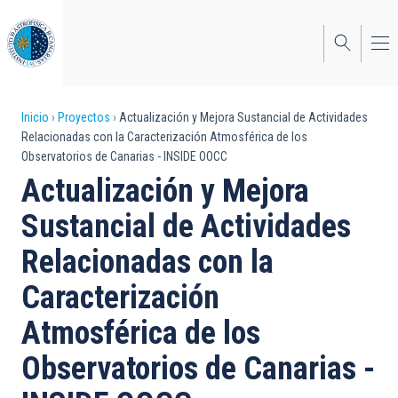
Pasar
al
contenido
principal
Sobrescribir
Inicio
Proyectos
Actualización y Mejora Sustancial de Actividades
Relacionadas con la Caracterización Atmosférica de los
enlaces
Observatorios de Canarias - INSIDE OOCC
de
Actualización y Mejora
ayuda
Sustancial de Actividades
a
Relacionadas con la
la
Caracterización
navegación
Atmosférica de los
Observatorios de Canarias -