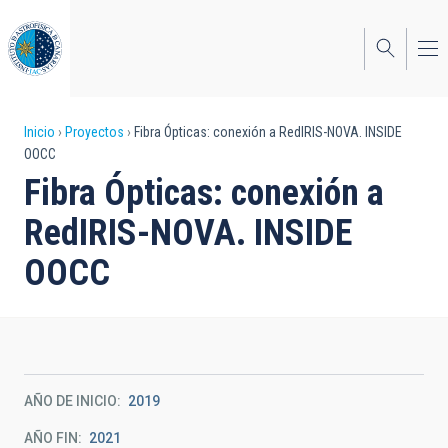
Pasar
al
contenido
principal
Sobrescribir
Inicio
Proyectos
Fibra Ópticas: conexión a RedIRIS-NOVA. INSIDE
OOCC
enlaces
Fibra Ópticas: conexión a
de
RedIRIS-NOVA. INSIDE
ayuda
OOCC
a
la
navegación
AÑO DE INICIO
2019
AÑO FIN
2021