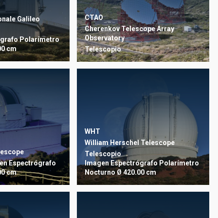
CTAO
nale Galileo
Cherenkov Telescope Array
Observatory
grafo
Polarímetro
00 cm
Telescopio
WHT
William Herschel Telescope
lescope
Telescopio
en
Espectrógrafo
Imagen
Espectrógrafo
Polarímetro
00 cm
Nocturno
Ø 420.00 cm