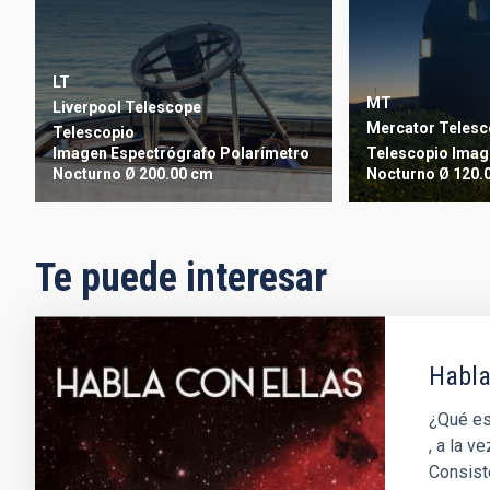
LT
MT
Liverpool Telescope
Mercator Teles
Telescopio
Imagen
Espectrógrafo
Polarímetro
Telescopio
Imag
Nocturno
Ø 200.00 cm
Nocturno
Ø 120.
Te puede interesar
Habla
¿Qué es?
, a la 
Consist