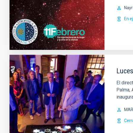
Nayr
En e
Luces
El direc
Palma, A
inaugur
MAR
Cerr