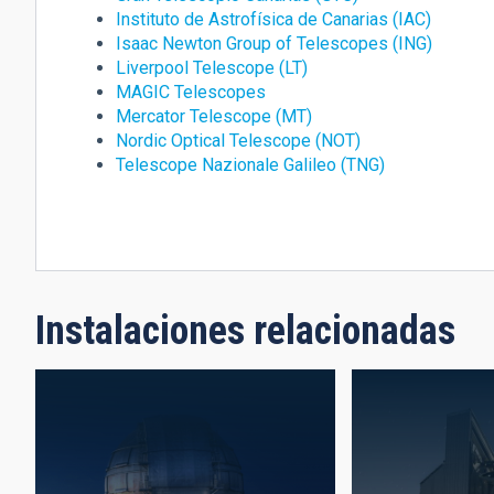
Instituto de Astrofísica de Canarias (IAC)
Isaac Newton Group of Telescopes (ING)
Liverpool Telescope (LT)
MAGIC Telescopes
Mercator Telescope (MT)
Nordic Optical Telescope (NOT)
Telescope Nazionale Galileo (TNG)
Instalaciones relacionadas