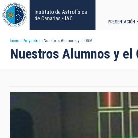
Pasar
al
Instituto de Astrofísica
contenido
de Canarias • IAC
PRESENTACIÓN
principal
Navega
Sobrescribir
Inicio
Proyectos
Nuestros Alumnos y el ORM
principa
Nuestros Alumnos y el
enlaces
de
ayuda
a
la
navegación