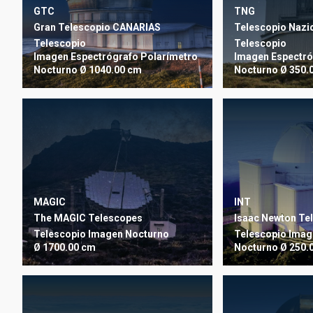
TNG
GTC
Telescopio Nazio
Gran Telescopio CANARIAS
Telescopio
Telescopio
Imagen
Espectró
Imagen
Espectrógrafo
Polarímetro
Nocturno
Ø 350.
Nocturno
Ø 1040.00 cm
INT
MAGIC
Isaac Newton Te
The MAGIC Telescopes
Telescopio
Imag
Telescopio
Imagen
Nocturno
Nocturno
Ø 250.
Ø 1700.00 cm