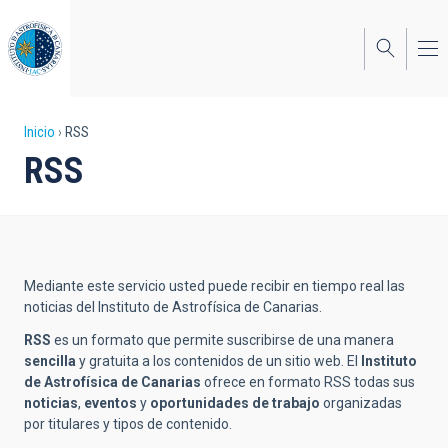
Pasar
al
contenido
principal
Sobrescribir
Inicio
RSS
RSS
enlaces
de
ayuda
a
Mediante este servicio usted puede recibir en tiempo real las
la
noticias del Instituto de Astrofísica de Canarias.
navegación
RSS
es un formato que permite suscribirse de una manera
sencilla
y gratuita a los contenidos de un sitio web. El
Instituto
de Astrofísica de Canarias
ofrece en formato RSS todas sus
noticias
,
eventos
y
oportunidades de trabajo
organizadas
por titulares y tipos de contenido.