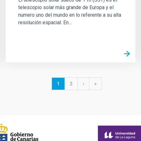
telescopio solar más grande de Europa y el
numero uno del mundo en lo referente a su alta
resolución espacial. En...
Página
1
Página
2
Siguiente
›
última
»
actual
página
página