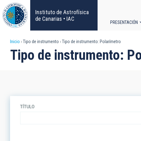
Pasar
al
Instituto de Astrofísica
contenido
de Canarias • IAC
PRESENTACIÓN
principal
Navega
Sobrescribir
Inicio
Tipo de instrumento
Tipo de instrumento: Polarímetro
principa
Tipo de instrumento: P
enlaces
de
ayuda
a
TÍTULO
la
navegación