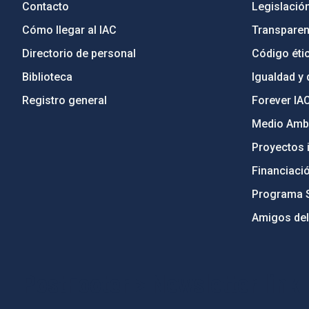
Contacto
Legislació
Cómo llegar al IAC
Transparen
Directorio de personal
Código étic
Biblioteca
Igualdad y 
Registro general
Forever IA
Medio Ambi
Proyectos i
Financiaci
Programa 
Amigos del
PostFooter > Newsletter link