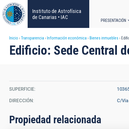
Pasar
al
Instituto de Astrofísica
contenido
de Canarias • IAC
PRESENTACIÓN
principal
Navega
Sobrescribir
Inicio
Transparencia
Información económica
Bienes inmuebles
Edifi
principa
Edificio: Sede Central d
enlaces
de
ayuda
SUPERFICIE
1036
a
DIRECCIÓN
C/Vía
la
navegación
Propiedad relacionada