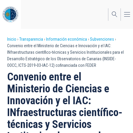
Pasar
al
contenido
principal
Sobrescribir
Inicio
Transparencia
Información económica
Subvenciones
Convenio entre el Ministerio de Ciencias e Innovación y el IAC:
enlaces
INfraestructuras científico-técnicas y Servicios Institucionales para el
Desarrollo Estratégico de los Observatorios de Canarias (INSIDE-
de
OOCC, ICTS-2019-03-IAC-12) cofinanciada con FEDER
ayuda
Convenio entre el
a
Ministerio de Ciencias e
la
Innovación y el IAC:
navegación
INfraestructuras científico-
técnicas y Servicios