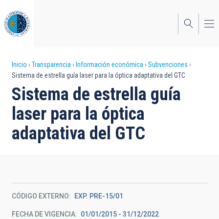
Pasar
al
contenido
principal
Sobrescribir
Inicio
Transparencia
Información económica
Subvenciones
Sistema de estrella guía laser para la óptica adaptativa del GTC
enlaces
Sistema de estrella guía
de
laser para la óptica
ayuda
adaptativa del GTC
a
la
navegación
CÓDIGO EXTERNO
EXP. PRE-15/01
FECHA DE VIGENCIA
01/01/2015 - 31/12/2022