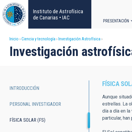
Pasar
al
Instituto de Astrofísica
contenido
de Canarias • IAC
PRESENTACIÓN
principal
Navega
Sobrescribir
Inicio
Ciencia y tecnología
Investigación Astrofísica
principa
Investigación astrofísic
enlaces
de
ayuda
FÍSICA SOL
INTRODUCCIÓN
a
Main
Aunque situado
estrellas. La 
PERSONAL INVESTIGADOR
la
navigation
día a día en l
particular, ha
navegación
FÍSICA SOLAR (FS)