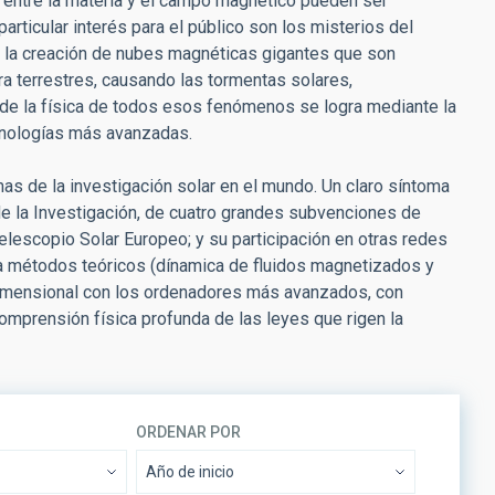
es entre la materia y el campo magnético pueden ser
articular interés para el público son los misterios del
a; la creación de nubes magnéticas gigantes que son
ra terrestres, causando las tormentas solares,
 de la física de todos esos fenómenos se logra mediante la
cnologías más avanzadas.
mas de la investigación solar en el mundo. Un claro síntoma
e la Investigación, de cuatro grandes subvenciones de
elescopio Solar Europeo; y su participación en otras redes
na métodos teóricos (dínamica de fluidos magnetizados y
idimensional con los ordenadores más avanzados, con
omprensión física profunda de las leyes que rigen la
ORDENAR POR