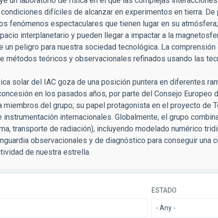
uye un laboratorio de física en el que las complejas interaccion
condiciones difíciles de alcanzar en experimentos en tierra. De p
; los fenómenos espectaculares que tienen lugar en su atmósfer
pacio interplanetario y pueden llegar a impactar a la magnetosfe
 un peligro para nuestra sociedad tecnológica. La comprensión
e métodos teóricos y observacionales refinados usando las te
sica solar del IAC goza de una posición puntera en diferentes ra
concesión en los pasados años, por parte del Consejo Europeo d
a miembros del grupo; su papel protagonista en el proyecto de T
e instrumentación internacionales. Globalmente, el grupo combi
sma, transporte de radiación), incluyendo modelado numérico tr
nguardia observacionales y de diagnóstico para conseguir una c
tividad de nuestra estrella.
ESTADO