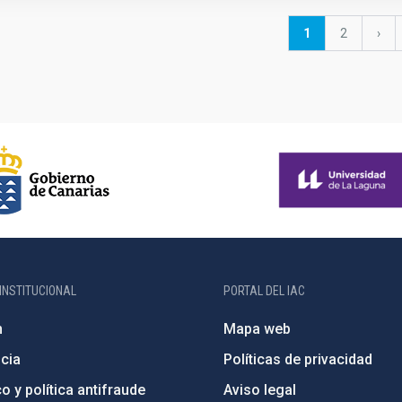
Página
1
Página
2
Sigu
›
actual
pág
INSTITUCIONAL
PORTAL DEL IAC
n
Mapa web
cia
Políticas de privacidad
o y política antifraude
Aviso legal