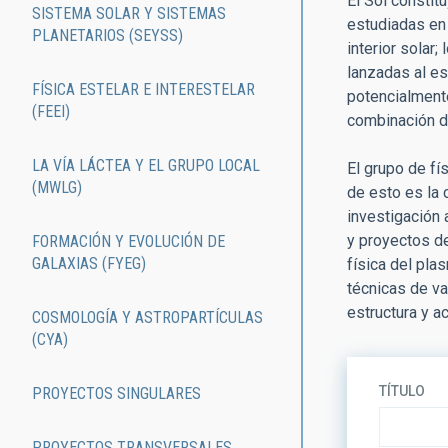
El Sol constit
SISTEMA SOLAR Y SISTEMAS
estudiadas en 
PLANETARIOS (SEYSS)
interior solar
lanzadas al es
FÍSICA ESTELAR E INTERESTELAR
potencialmente
(FEEI)
combinación d
LA VÍA LÁCTEA Y EL GRUPO LOCAL
El grupo de fí
(MWLG)
de esto es la 
investigación 
y proyectos d
FORMACIÓN Y EVOLUCIÓN DE
GALAXIAS (FYEG)
física del pla
técnicas de va
estructura y ac
COSMOLOGÍA Y ASTROPARTÍCULAS
(CYA)
TÍTULO
PROYECTOS SINGULARES
PROYECTOS TRANSVERSALES