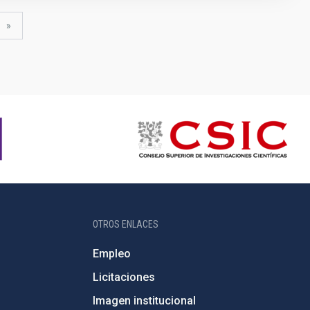
iente
última
»
ina
página
OTROS ENLACES
Empleo
Licitaciones
Imagen institucional