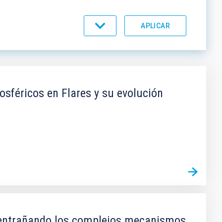
féricos en Flares y su evolución
sentrañando los complejos mecanismos