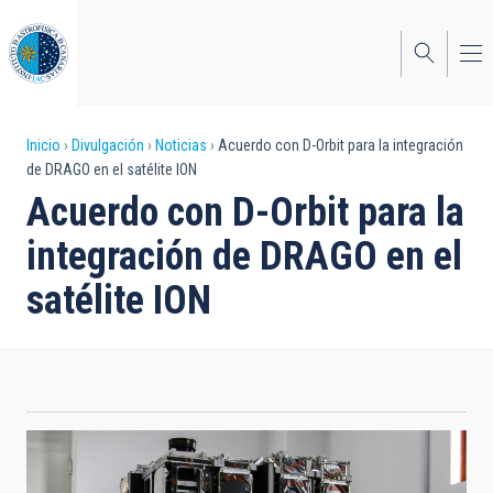
Pasar
al
contenido
principal
Sobrescribir
Inicio
Divulgación
Noticias
Acuerdo con D-Orbit para la integración
de DRAGO en el satélite ION
enlaces
Acuerdo con D-Orbit para la
de
integración de DRAGO en el
ayuda
satélite ION
a
la
navegación