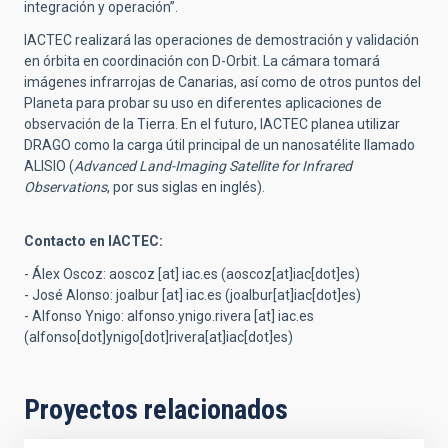
integración y operación”.
IACTEC realizará las operaciones de demostración y validación
en órbita en coordinación con D-Orbit. La cámara tomará
imágenes infrarrojas de Canarias, así como de otros puntos del
Planeta para probar su uso en diferentes aplicaciones de
observación de la Tierra. En el futuro, IACTEC planea utilizar
DRAGO como la carga útil principal de un nanosatélite llamado
ALISIO (
Advanced Land-Imaging Satellite for Infrared
Observations
, por sus siglas en inglés).
Contacto en IACTEC:
- Álex Oscoz:
aoscoz
[at]
iac.es
(aoscoz[at]iac[dot]es)
- José Alonso:
joalbur
[at]
iac.es
(joalbur[at]iac[dot]es)
- Alfonso Ynigo:
alfonso.ynigo.rivera
[at]
iac.es
(alfonso[dot]ynigo[dot]rivera[at]iac[dot]es)
Proyectos relacionados