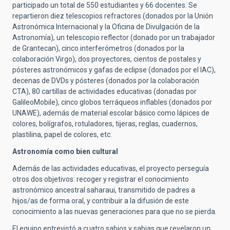
participado un total de 550 estudiantes y 66 docentes. Se
repartieron diez telescopios refractores (donados por la Unión
Astronómica Internacional y la Oficina de Divulgación de la
Astronomía), un telescopio reflector (donado por un trabajador
de Grantecan), cinco interferómetros (donados por la
colaboración Virgo), dos proyectores, cientos de postales y
pósteres astronómicos y gafas de eclipse (donados por el IAC),
decenas de DVDs y pósteres (donados por la colaboración
CTA), 80 cartillas de actividades educativas (donadas por
GalileoMobile), cinco globos terráqueos inflables (donados por
UNAWE), además de material escolar básico como lápices de
colores, bolígrafos, rotuladores, tijeras, reglas, cuadernos,
plastilina, papel de colores, etc.
Astronomía como bien cultural
Además de las actividades educativas, el proyecto perseguía
otros dos objetivos: recoger y registrar el conocimiento
astronómico ancestral saharaui, transmitido de padres a
hijos/as de forma oral, y contribuir a la difusión de este
conocimiento a las nuevas generaciones para que no se pierda.
El equipo entrevistó a cuatro sabios y sabias que revelaron un