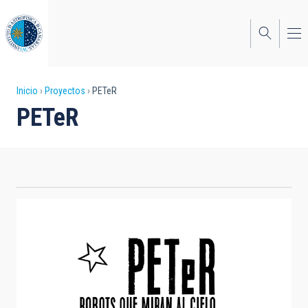
Pasar
al
contenido
principal
Sobrescribir
Inicio
Proyectos
PETeR
PETeR
enlaces
de
ayuda
a
la
navegación