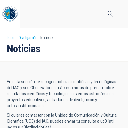
Pasar
al
contenido
principal
Sobrescribir
Inicio
Divulgación
Noticias
Noticias
enlaces
de
ayuda
a
En esta sección se recogen noticias científicas y tecnológicas
la
del IAC y sus Observatorios así como notas de prensa sobre
resultados científicos y tecnológicos, eventos astronómicos,
navegación
proyectos educativos, actividades de divulgación y
actos institucionales.
Si quieres contactar con la Unidad de Comunicación y Cultura
Científica (UC3) del IAC, puedes enviar tu consulta a
uc3
[at]
iac.es
(uc3[at]iac[dot]es)