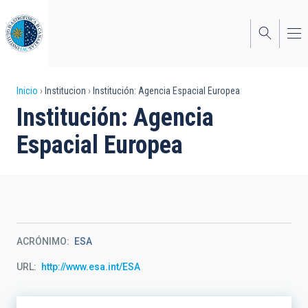
Pasar
al
contenido
principal
Sobrescribir
Inicio
Institucion
Institución: Agencia Espacial Europea
Institución: Agencia
enlaces
Espacial Europea
de
ayuda
a
la
navegación
ACRÓNIMO
ESA
URL
http://www.esa.int/ESA