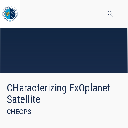
Pasar
al
contenido
principal
CHaracterizing ExOplanet
Satellite
CHEOPS