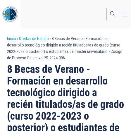
Pasar
al
contenido
principal
Sobrescribir
Inicio
Ofertas de trabajo
8 Becas de Verano - Formación en
desarrollo tecnológico dirigido a recién titulados/as de grado (curso
enlaces
2022-2023 o posterior) o estudiantes de máster universitario - Código
de Proceso Selectivo PS-2024-006
de
8 Becas de Verano -
ayuda
Formación en desarrollo
a
tecnológico dirigido a
la
navegación
recién titulados/as de grado
(curso 2022-2023 o
posterior) o estudiantes de