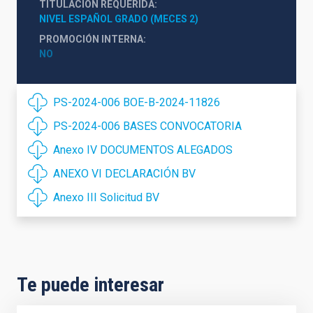
TITULACIÓN REQUERIDA
NIVEL ESPAÑOL GRADO (MECES 2)
PROMOCIÓN INTERNA
NO
PS-2024-006 BOE-B-2024-11826
PS-2024-006 BASES CONVOCATORIA
Anexo IV DOCUMENTOS ALEGADOS
ANEXO VI DECLARACIÓN BV
Anexo III Solicitud BV
Te puede interesar