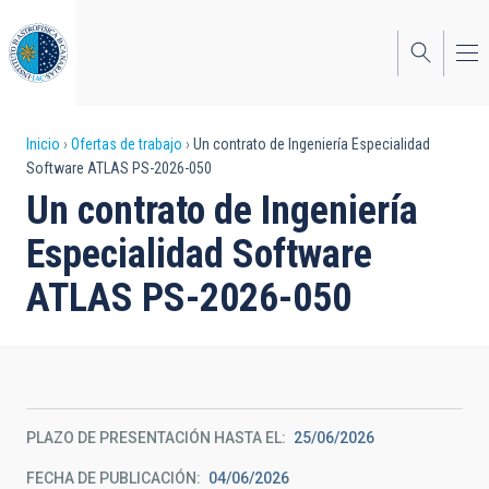
Pasar
al
contenido
principal
Sobrescribir
Inicio
Ofertas de trabajo
Un contrato de Ingeniería Especialidad
Software ATLAS PS-2026-050
enlaces
Un contrato de Ingeniería
de
Especialidad Software
ayuda
ATLAS PS-2026-050
a
la
navegación
PLAZO DE PRESENTACIÓN HASTA EL
25/06/2026
FECHA DE PUBLICACIÓN
04/06/2026