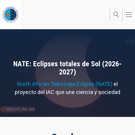
Pasar
al
contenido
principal
NATE: Eclipses totales de Sol (2026-
2027)
North African Telescope Eclipse (NATE)
el
proyecto del IAC que une ciencia y sociedad