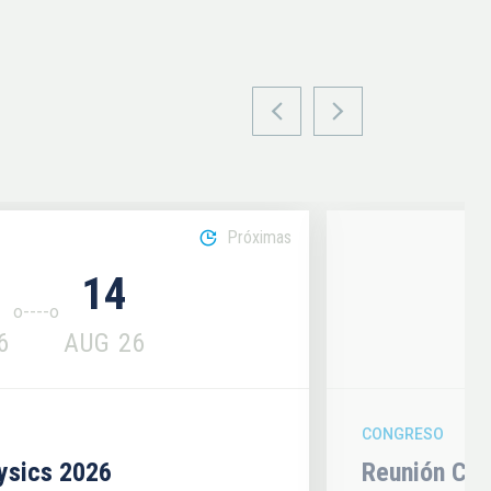
Próximas
14
6
AUG
26
CONGRESO
hysics 2026
Reunión Con