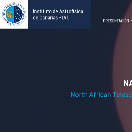
Pasar
al
Instituto de Astrofísica
contenido
de Canarias • IAC
PRESENTACIÓN
principal
Navega
principa
NA
North African Teles