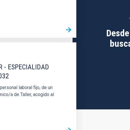
Desde
busca
R - ESPECIALIDAD
032
rsonal laboral fijo, de un
nico/a de Taller, acogido al