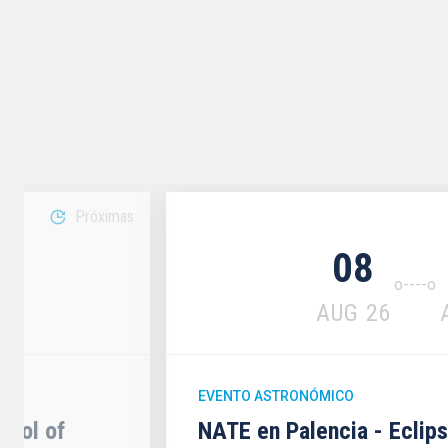
Próximas
08
6
AUG
26
EVENTO ASTRONÓMICO
hool of
NATE en Palencia - Eclip