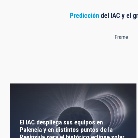
Predicción
del IAC y el g
Frame
El IAC despliega sus equipos en
Palencia y en distintos puntos de la
Península para el histórico eclipse solar