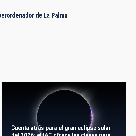
uperordenador de La Palma
Cuenta atrás para el gran eclipse solar
del 2026: el IAC ofrece las claves para