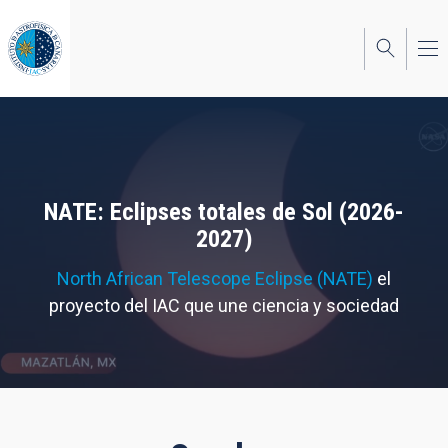
Pasar
al
contenido
principal
NATE: Eclipses totales de Sol (2026-
2027)
North African Telescope Eclipse (NATE)
el
proyecto del IAC que une ciencia y sociedad