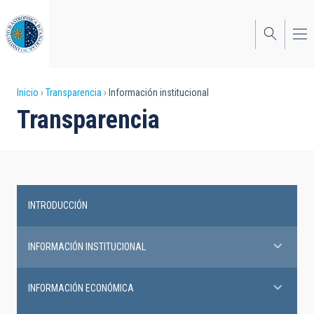
Pasar
al
contenido
principal
Sobrescribir
Inicio
Transparencia
Información institucional
Transparencia
enlaces
de
ayuda
a
INTRODUCCIÓN
la
Transparency
navegación
INFORMACIÓN INSTITUCIONAL
INFORMACIÓN ECONÓMICA