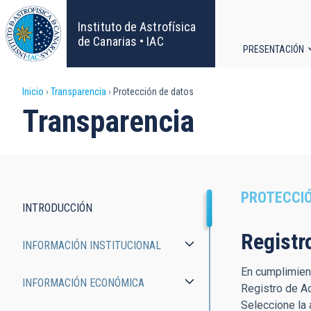
Pasar
al
Instituto de Astrofísica
contenido
de Canarias • IAC
PRESENTACIÓN
principal
Navega
Sobrescribir
Inicio
Transparencia
Protección de datos
principa
Transparencia
enlaces
de
ayuda
PROTECCIÓ
INTRODUCCIÓN
a
Transparency
Registr
INFORMACIÓN INSTITUCIONAL
la
En cumplimient
navegación
INFORMACIÓN ECONÓMICA
Registro de A
Seleccione la 