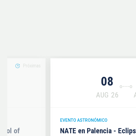
Próximas
08
6
AUG
26
EVENTO ASTRONÓMICO
hool of
NATE en Palencia - Eclip