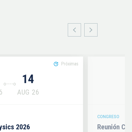
Próximas
14
6
AUG
26
CONGRESO
hysics 2026
Reunión Con