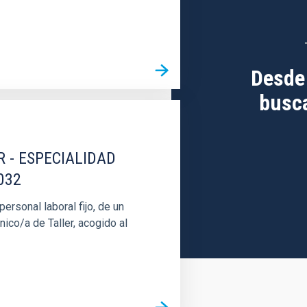
Desde
busca
R - ESPECIALIDAD
032
rsonal laboral fijo, de un
nico/a de Taller, acogido al