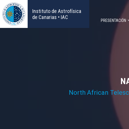
Pasar
al
Instituto de Astrofísica
contenido
de Canarias • IAC
PRESENTACIÓN
principal
Navega
principa
NA
North African Teles