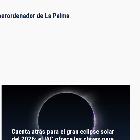
uperordenador de La Palma
Cuenta atrás para el gran eclipse solar
del 2026: el IAC ofrece las claves para