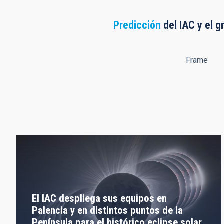
Predicción
del IAC y el g
Frame
El IAC despliega sus equipos en
Palencia y en distintos puntos de la
Península para el histórico eclipse solar