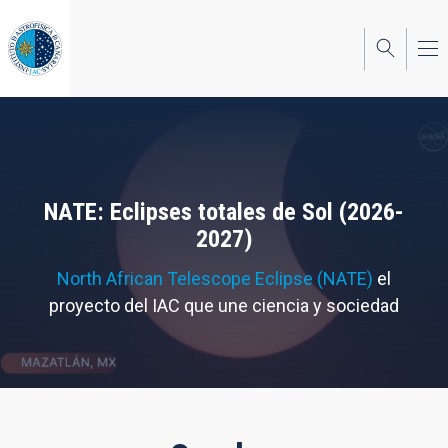
Pasar
al
contenido
principal
NATE: Eclipses totales de Sol (2026-
2027)
North African Telescope Eclipse (NATE)
el
proyecto del IAC que une ciencia y sociedad